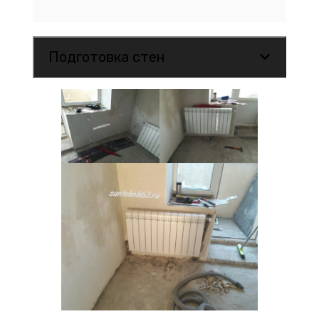
Подготовка стен
Санузлы
Стены в санузле должны быть
оштукатурены «под маяк» с
соблюдением углов. Штукатурка
должна быть хорошего качества, без
пустот и отслоений.