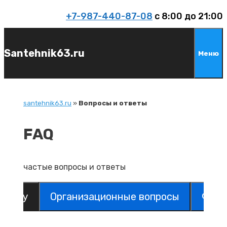
Перейти
+7-987-440-87-08
c 8:00 до 21:00
к
содержимому
Santehnik63.ru
Меню
santehnik63.ru
»
Вопросы и ответы
FAQ
частые вопросы и ответы
бъекту
Организационные вопросы
Фина