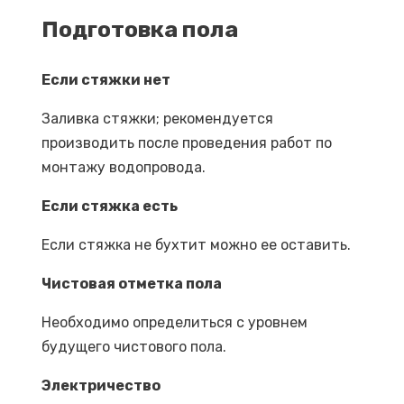
Подготовка пола
Проверка
Проверка
Если стяжки нет
стен уровнем
стен уровнем
Заливка стяжки; рекомендуется
производить после проведения работ по
монтажу водопровода.
Если стяжка есть
Если стяжка не бухтит можно ее оставить.
Чистовая отметка пола
Проверка градуса угла
угольником
Необходимо определиться с уровнем
будущего чистового пола.
Кухня
Электричество
Стены на кухне, оштукатуриваем под